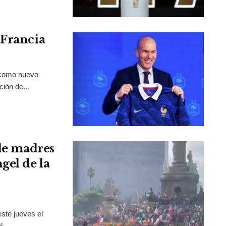
 Francia
 como nuevo
ción de...
 de madres
gel de la
ste jueves el
...