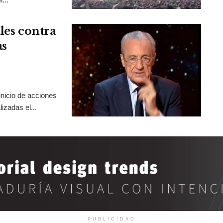
les contra
as
inicio de acciones
izadas el...
PUBLICIDAD