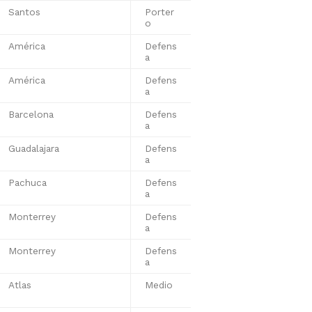
Santos
Porter
o
América
Defens
a
América
Defens
a
Barcelona
Defens
a
Guadalajara
Defens
a
Pachuca
Defens
a
Monterrey
Defens
a
Monterrey
Defens
a
Atlas
Medio