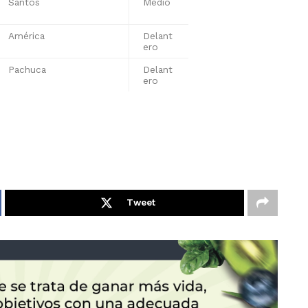
Santos
Medio
América
Delant
ero
Pachuca
Delant
ero
Tweet