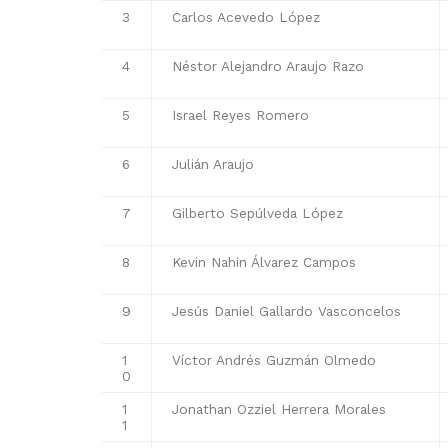
3
Carlos Acevedo López
4
Néstor Alejandro Araujo Razo
5
Israel Reyes Romero
6
Julián Araujo
7
Gilberto Sepúlveda López
8
Kevin Nahin Álvarez Campos
9
Jesús Daniel Gallardo Vasconcelos
1
Víctor Andrés Guzmán Olmedo
0
1
Jonathan Ozziel Herrera Morales
1