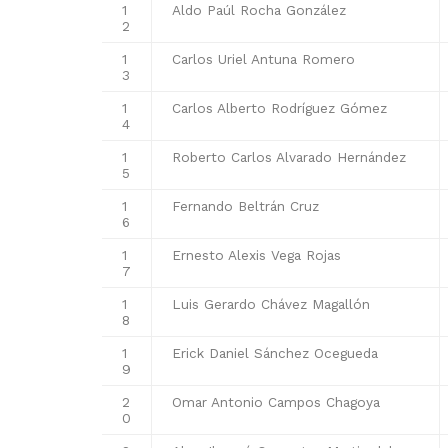
1
Aldo Paúl Rocha González
2
1
Carlos Uriel Antuna Romero
3
1
Carlos Alberto Rodríguez Gómez
4
1
Roberto Carlos Alvarado Hernández
5
1
Fernando Beltrán Cruz
6
1
Ernesto Alexis Vega Rojas
7
1
Luis Gerardo Chávez Magallón
8
1
Erick Daniel Sánchez Ocegueda
9
2
Omar Antonio Campos Chagoya
0